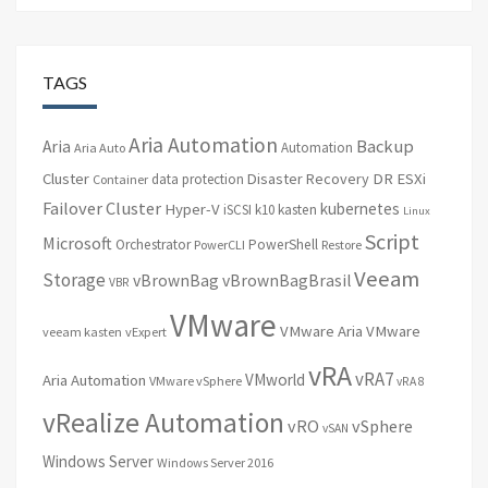
TAGS
Aria Automation
Backup
Aria
Automation
Aria Auto
Cluster
Disaster Recovery
DR
ESXi
data protection
Container
Failover Cluster
kubernetes
Hyper-V
iSCSI
k10
kasten
Linux
Script
Microsoft
Orchestrator
PowerShell
PowerCLI
Restore
Veeam
Storage
vBrownBag
vBrownBagBrasil
VBR
VMware
VMware Aria
VMware
veeam kasten
vExpert
vRA
vRA7
VMworld
Aria Automation
VMware vSphere
vRA 8
vRealize Automation
vRO
vSphere
vSAN
Windows Server
Windows Server 2016