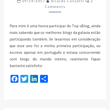
09/14/2017
Ricardo Conzatti
2
SOLUTIONS4CROWDS
Comments
#87
Para mim é uma honra participar do Top vBlog, ainda
mais sabendo que os melhores blogs da galaxia estão
participando também. Se levarmos em consideração
que esse ano foi a minha primeira participação, eu
escrevo apenas em português e estava concorrendo
com blogs do mundo inteiro, realmente fiquei
bastante satisfeito
Fa
T
Li
S
ce
wi
n
h
b
tt
ke
ar
o
er
dI
e