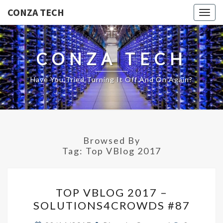
CONZA TECH
Togg
navig
CONZA TECH
Have You Tried Turning It Off And On Again?
Browsed By
Tag:
Top VBlog 2017
TOP
TOP VBLOG 2017 –
VBLOG
SOLUTIONS4CROWDS #87
2017
–
Comments