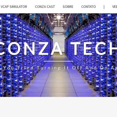
VCAP SIMULATOR
CONZA CAST
SOBRE
CONTATO
|
VE
CONZA TEC
 You Tried Turning It Off And On A