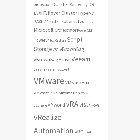
Disaster Recovery
DR
protection
Failover Cluster
ESXi
Hyper-V
kubernetes
iSCSI
k10
kasten
Linux
Microsoft
Orchestrator
PowerCLI
Script
PowerShell
Restore
Storage
vBrownBag
VBR
Veeam
vBrownBagBrasil
veeam kasten
vExpert
VMware
VMware Aria
VMware Aria Automation
VMware
vRA
vRA7
VMworld
vSphere
vRA 8
vRealize
Automation
vRO
vSAN