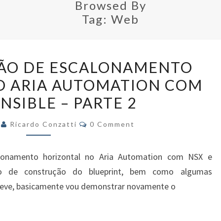
Browsed By
Tag:
Web
DEMONSTRAÇÃO
ÃO DE ESCALONAMENTO
DE
O ARIA AUTOMATION COM
ESCALONAMENTO
NSIBLE – PARTE 2
HORIZONTAL
NO
Comments
3
Ricardo Conzatti
0 Comment
ARIA
AUTOMATION
lonamento horizontal no Aria Automation com NSX e
COM
so de construção do blueprint, bem como algumas
NSX
 breve, basicamente vou demonstrar novamente o
E
ANSIBLE
–