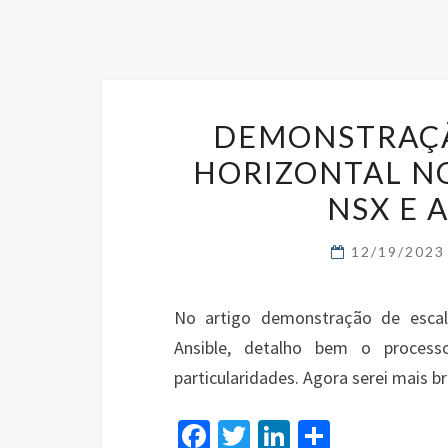
DEMONSTRAÇ
HORIZONTAL N
NSX E A
12/19/202
No artigo demonstração de esca
Ansible, detalho bem o proces
particularidades. Agora serei mais
Fa
T
Li
S