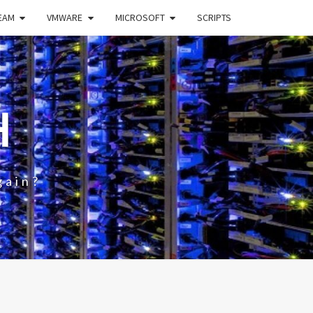
EAM
VMWARE
MICROSOFT
SCRIPTS
H
gain?