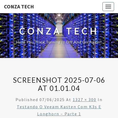
CONZA TECH
Togg
navig
CONZA TECH
Have You Tried Turning It Off And On Again?
SCREENSHOT 2025-07-06
AT 01.01.04
Published
07/06/2025
At
1327 × 300
In
Testando O Veeam Kasten Com K3s E
Longhorn – Parte 1