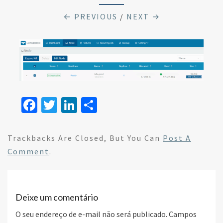
← PREVIOUS
/
NEXT →
Fa
T
Li
S
ce
wi
n
h
b
tt
ke
ar
Trackbacks Are Closed, But You Can
Post A
o
er
dI
e
Comment
.
o
n
k
Deixe um comentário
O seu endereço de e-mail não será publicado.
Campos