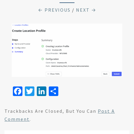
← PREVIOUS
/
NEXT →
Fa
T
Li
S
ce
wi
n
h
b
tt
ke
ar
Trackbacks Are Closed, But You Can
Post A
o
er
dI
e
Comment
.
o
n