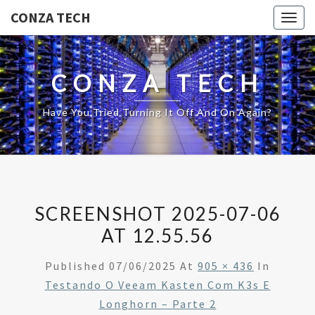
CONZA TECH
Togg
navig
CONZA TECH
Have You Tried Turning It Off And On Again?
SCREENSHOT 2025-07-06
AT 12.55.56
Published
07/06/2025
At
905 × 436
In
Testando O Veeam Kasten Com K3s E
Longhorn – Parte 2