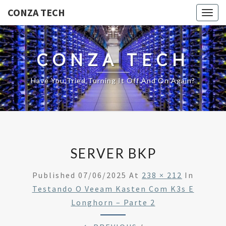
CONZA TECH
Togg
navig
CONZA TECH
Have You Tried Turning It Off And On Again?
SERVER BKP
Published
07/06/2025
At
238 × 212
In
Testando O Veeam Kasten Com K3s E
Longhorn – Parte 2