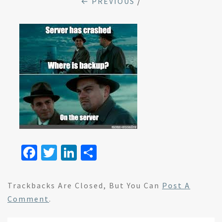
← PREVIOUS
/
Fa
T
Li
S
ce
wi
n
h
b
tt
ke
ar
Trackbacks Are Closed, But You Can
Post A
o
er
dI
e
Comment
.
o
n