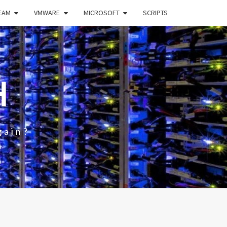
EAM
VMWARE
MICROSOFT
SCRIPTS
H
gain?