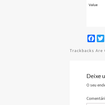
Fa
ce
Trackbacks Are 
b
o
o
k
Deixe 
O seu ende
Comentár