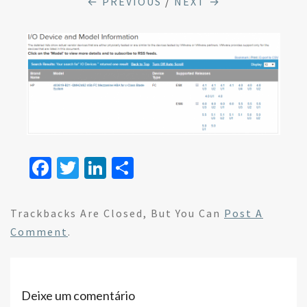
← PREVIOUS
/
NEXT →
Fa
T
Li
S
ce
wi
n
h
b
tt
ke
ar
Trackbacks Are Closed, But You Can
Post A
o
er
dI
e
Comment
.
o
n
k
Deixe um comentário