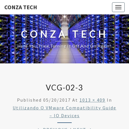
CONZA TECH
Togg
navig
CONZA TECH
Have You Tried Turning It Off And On Again?
VCG-02-3
Published
05/20/2017
At
1013 × 409
In
Utilizando O VMware Compatibility Guide
– IO Devices