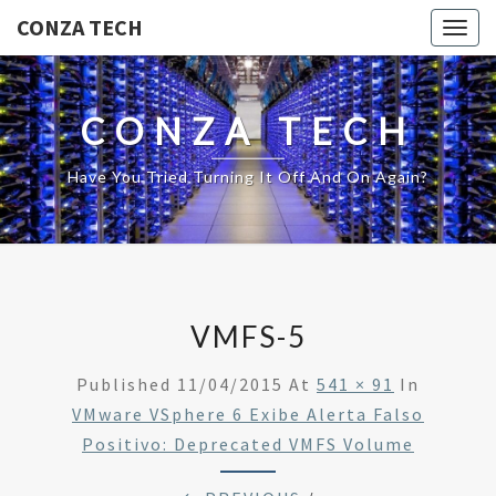
CONZA TECH
Togg
navig
CONZA TECH
Have You Tried Turning It Off And On Again?
VMFS-5
Published
11/04/2015
At
541 × 91
In
VMware VSphere 6 Exibe Alerta Falso
Positivo: Deprecated VMFS Volume