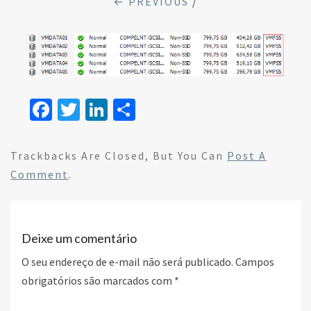
← PREVIOUS
/
Fa
T
Li
S
ce
wi
n
h
b
tt
ke
ar
Trackbacks Are Closed, But You Can
Post A
o
er
dI
e
Comment
.
o
n
k
Deixe um comentário
O seu endereço de e-mail não será publicado.
Campos
obrigatórios são marcados com
*