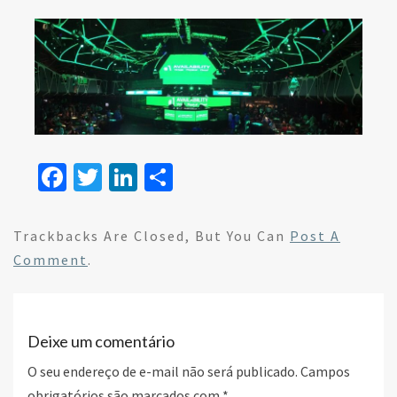
Fa
T
Li
S
ce
wi
n
h
b
tt
ke
ar
Trackbacks Are Closed, But You Can
Post A
o
er
dI
e
Comment
.
o
n
k
Deixe um comentário
O seu endereço de e-mail não será publicado.
Campos
obrigatórios são marcados com
*