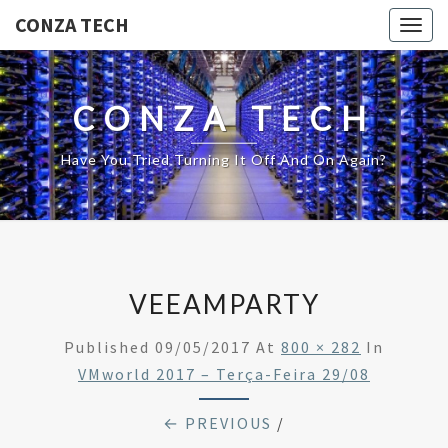
CONZA TECH
Togg
navig
CONZA TECH
Have You Tried Turning It Off And On Again?
VEEAMPARTY
Published
09/05/2017
At
800 × 282
In
VMworld 2017 – Terça-Feira 29/08
← PREVIOUS
/