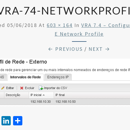
VRA-74-NETWORKPROFI
hed
05/06/2018
At
603 × 164
In
VRA 7.4 – Config
E Network Profile
← PREVIOUS
/
NEXT →
T
Li
S