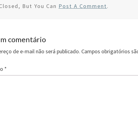
wi
n
h
Closed, But You Can
Post A Comment
.
tt
ke
ar
er
dI
e
n
um comentário
reço de e-mail não será publicado.
Campos obrigatórios s
io
*