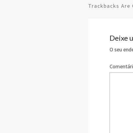
ce
Trackbacks Are 
b
o
o
k
Deixe 
O seu ende
Comentár