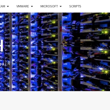
EAM
VMWARE
MICROSOFT
SCRIPTS
H
gain?