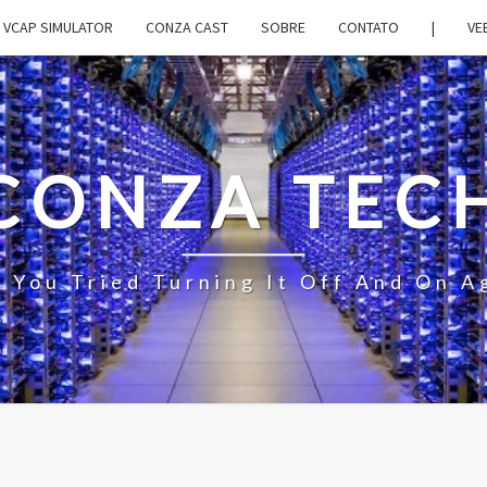
VCAP SIMULATOR
CONZA CAST
SOBRE
CONTATO
|
VE
CONZA TEC
 You Tried Turning It Off And On A