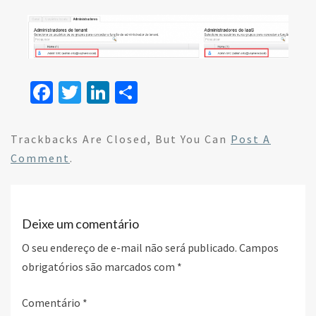
Fa
T
Li
S
ce
wi
n
h
b
tt
ke
ar
Trackbacks Are Closed, But You Can
Post A
o
er
dI
e
Comment
.
o
n
k
Deixe um comentário
O seu endereço de e-mail não será publicado.
Campos
obrigatórios são marcados com
*
Comentário
*