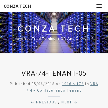
CONZA TECH
Togg
navig
CONZA TECH
Have You Tried Turning It Off And On Again?
VRA-74-TENANT-05
Published
05/06/2018
At
1016 × 172
In
VRA
7.4 – Configurando Tenant
← PREVIOUS
/
NEXT →