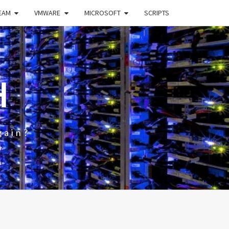
EAM
VMWARE
MICROSOFT
SCRIPTS
H
gain?