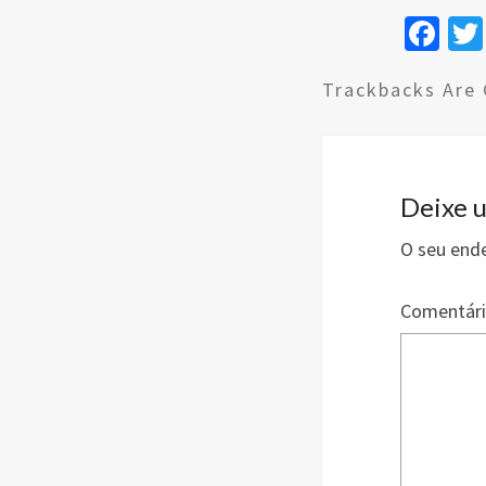
Fa
ce
Trackbacks Are 
b
o
o
k
Deixe 
O seu ende
Comentár