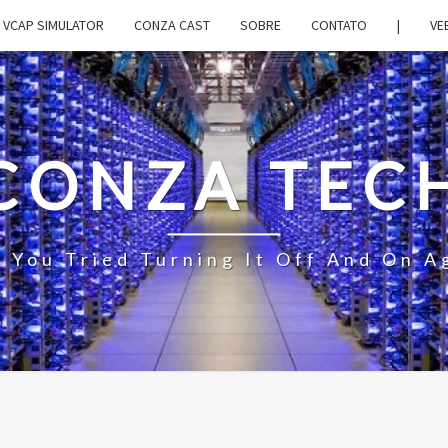
VCAP SIMULATOR
CONZA CAST
SOBRE
CONTATO
|
VE
CONZA TEC
 You Tried Turning It Off And On A