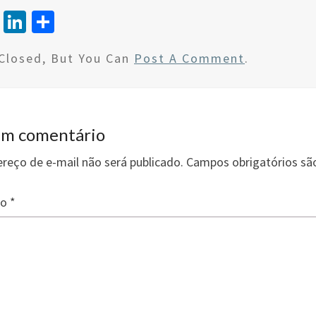
T
Li
S
wi
n
h
Closed, But You Can
Post A Comment
.
tt
ke
ar
er
dI
e
n
um comentário
reço de e-mail não será publicado.
Campos obrigatórios s
io
*