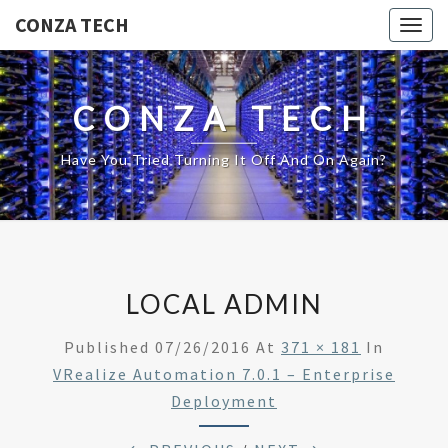
CONZA TECH
Togg
navig
CONZA TECH
Have You Tried Turning It Off And On Again?
LOCAL ADMIN
Published
07/26/2016
At
371 × 181
In
VRealize Automation 7.0.1 – Enterprise
Deployment