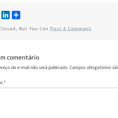
T
Li
S
wi
n
h
Closed, But You Can
Post A Comment
.
tt
ke
ar
er
dI
e
n
um comentário
reço de e-mail não será publicado.
Campos obrigatórios s
io
*