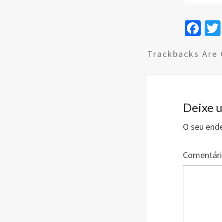
Fa
ce
Trackbacks Are 
b
o
o
k
Deixe 
O seu ende
Comentár