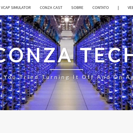
VCAP SIMULATOR
CONZA CAST
SOBRE
CONTATO
|
VE
CONZA TEC
 You Tried Turning It Off And On A