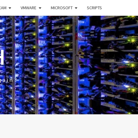
EAM
VMWARE
MICROSOFT
SCRIPTS
H
gain?