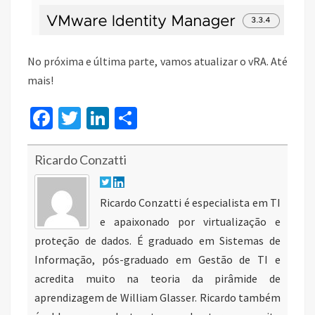
No próxima e última parte, vamos atualizar o vRA. Até
mais!
Fa
T
Li
S
ce
wi
n
h
b
tt
ke
ar
Ricardo Conzatti
o
er
dI
e
o
n
Ricardo Conzatti é especialista em TI
e apaixonado por virtualização e
k
proteção de dados. É graduado em Sistemas de
Informação, pós-graduado em Gestão de TI e
acredita muito na teoria da pirâmide de
aprendizagem de William Glasser. Ricardo também