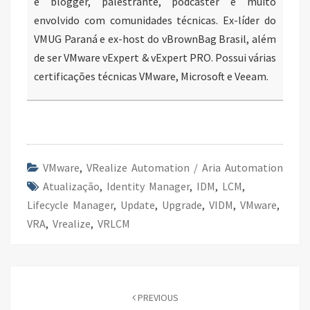
é blogger, palestrante, podcaster e muito
envolvido com comunidades técnicas. Ex-líder do
VMUG Paraná e ex-host do vBrownBag Brasil, além
de ser VMware vExpert & vExpert PRO. Possui várias
certificações técnicas VMware, Microsoft e Veeam.
VMware
,
VRealize Automation / Aria Automation
Atualização
,
Identity Manager
,
IDM
,
LCM
,
Lifecycle Manager
,
Update
,
Upgrade
,
VIDM
,
VMware
,
VRA
,
Vrealize
,
VRLCM
Post
navigation
PREVIOUS