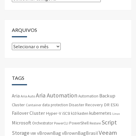
ARQUIVOS
Arquivos
TAGS
Aria Automation
Backup
Aria
Automation
Aria Auto
Cluster
Disaster Recovery
DR
ESXi
data protection
Container
Failover Cluster
kubernetes
Hyper-V
iSCSI
k10
kasten
Linux
Script
Microsoft
Orchestrator
PowerShell
PowerCLI
Restore
Veeam
Storage
vBrownBag
vBrownBagBrasil
VBR