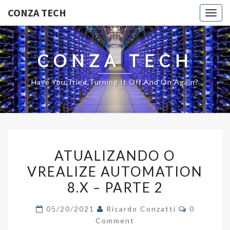
CONZA TECH
Togg
navig
CONZA TECH
Have You Tried Turning It Off And On Again?
ATUALIZANDO
ATUALIZANDO O
O
VREALIZE AUTOMATION
VREALIZE
8.X – PARTE 2
AUTOMATION
8.X
Comments
05/20/2021
Ricardo Conzatti
0
–
Comment
PARTE