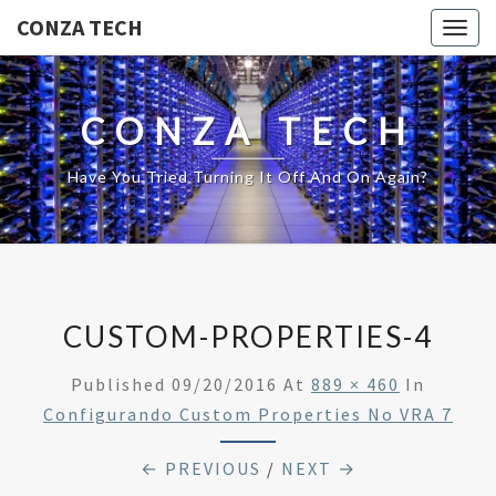
CONZA TECH
Togg
navig
CONZA TECH
Have You Tried Turning It Off And On Again?
CUSTOM-PROPERTIES-4
Published
09/20/2016
At
889 × 460
In
Configurando Custom Properties No VRA 7
← PREVIOUS
/
NEXT →