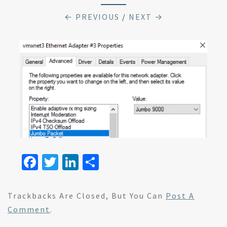
← PREVIOUS
/
NEXT →
Fa
T
Li
S
ce
wi
n
h
b
tt
ke
ar
Trackbacks Are Closed, But You Can
Post A
o
er
dI
e
Comment
.