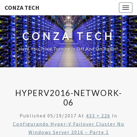
CONZA TECH
Togg
navig
CONZA TECH
Have You Tried Turning It Off And On Again?
HYPERV2016-NETWORK-
06
Published
05/19/2017
At
433 × 226
In
Configurando Hyper-V Failover Cluster No
Windows Server 2016 – Parte 1