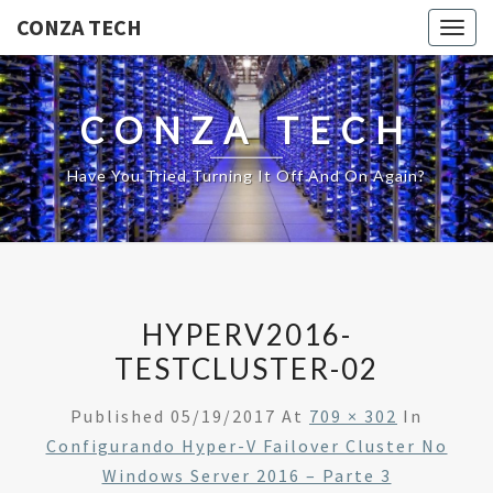
CONZA TECH
Togg
navig
CONZA TECH
Have You Tried Turning It Off And On Again?
HYPERV2016-
TESTCLUSTER-02
Published
05/19/2017
At
709 × 302
In
Configurando Hyper-V Failover Cluster No
Windows Server 2016 – Parte 3