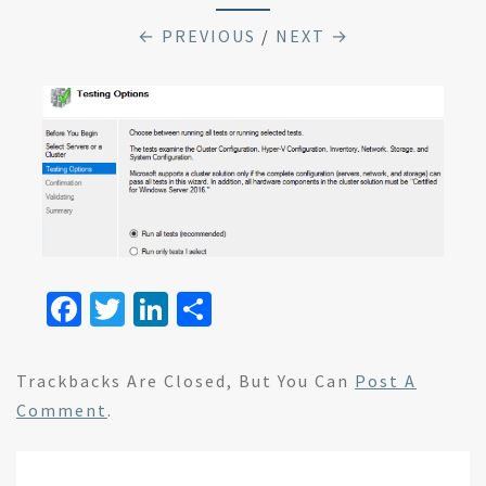
← PREVIOUS
/
NEXT →
Fa
T
Li
S
ce
wi
n
h
b
tt
ke
ar
Trackbacks Are Closed, But You Can
Post A
o
er
dI
e
Comment
.
o
n
k