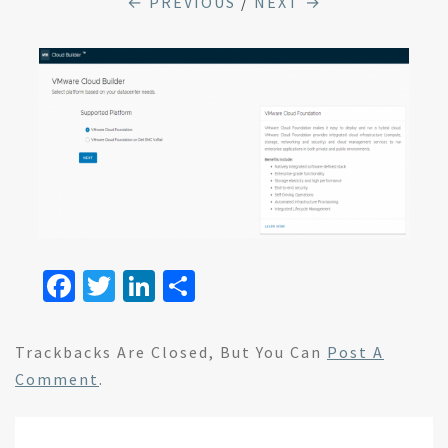
← PREVIOUS
/
NEXT →
Fa
T
Li
S
ce
wi
n
h
b
tt
ke
ar
Trackbacks Are Closed, But You Can
Post A
o
er
dI
e
Comment
.
o
n
k