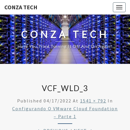
CONZA TECH
Togg
navig
CONZA TECH
Have You Tried Turning It Off And On Again?
VCF_WLD_3
Published
04/17/2022
At
1541 × 792
In
Configurando O VMware Cloud Foundation
– Parte 1