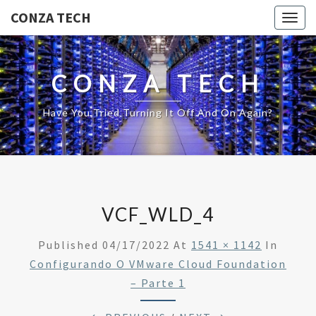
CONZA TECH
Togg
navig
CONZA TECH
Have You Tried Turning It Off And On Again?
VCF_WLD_4
Published
04/17/2022
At
1541 × 1142
In
Configurando O VMware Cloud Foundation
– Parte 1