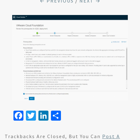
← PREVIOUS
/
NEXT →
Fa
T
Li
S
ce
wi
n
h
b
tt
ke
ar
Trackbacks Are Closed, But You Can
Post A