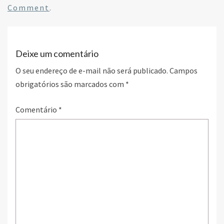
o
er
dI
e
Comment
.
o
n
k
Deixe um comentário
O seu endereço de e-mail não será publicado.
Campos
obrigatórios são marcados com
*
Comentário
*