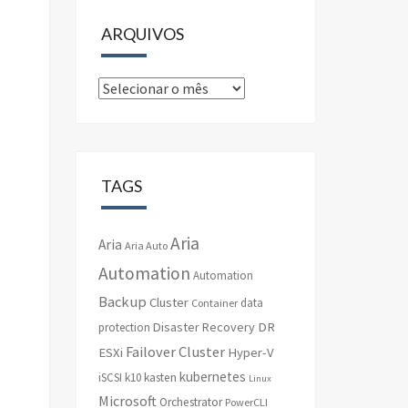
ARQUIVOS
Arquivos
TAGS
Aria
Aria
Aria Auto
Automation
Automation
Backup
Cluster
data
Container
Disaster Recovery
DR
protection
Failover Cluster
ESXi
Hyper-V
kubernetes
iSCSI
k10
kasten
Linux
Microsoft
Orchestrator
PowerCLI