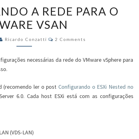
CONFIGURANDO
NDO A REDE PARA O
A
WARE VSAN
REDE
PARA
Comments
O
Ricardo Conzatti
2 Comments
VMWARE
VSAN
onfigurações necessárias da rede do VMware vSphere para
so.
ted (recomendo ler o post
Configurando o ESXi Nested no
Server 6.0. Cada host ESXi está com
as configurações
a LAN (VDS-LAN)