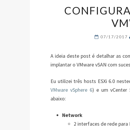
CONFIGURA
VM
07/17/2017
A ideia deste post é detalhar as c
implantar o VMware vSAN com suces
Eu utilizei três hosts ESXi 6.0 nes
VMware vSphere 6
) e um vCenter 
abaixo:
Network
2 interfaces de rede par