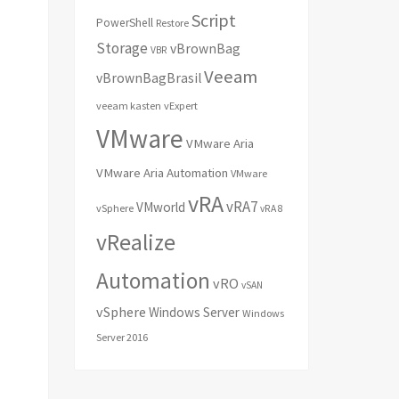
Script
PowerShell
Restore
Storage
vBrownBag
VBR
Veeam
vBrownBagBrasil
veeam kasten
vExpert
VMware
VMware Aria
VMware Aria Automation
VMware
vRA
vRA7
VMworld
vSphere
vRA 8
vRealize
Automation
vRO
vSAN
vSphere
Windows Server
Windows
Server 2016