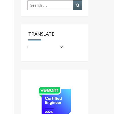
Search
Search
for:
TRANSLATE