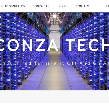
VCAP SIMULATOR
CONZA CAST
SOBRE
CONTATO
|
VE
CONZA TEC
 You Tried Turning It Off And On A