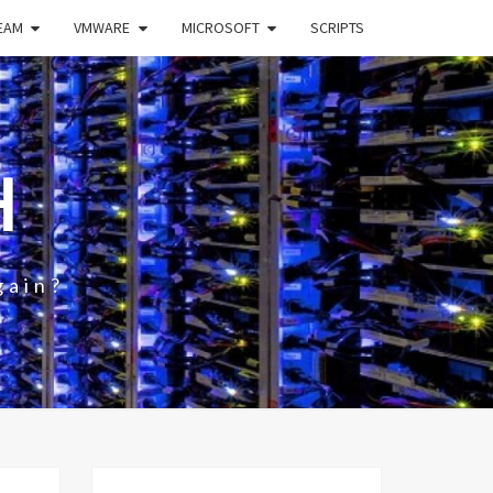
EAM
VMWARE
MICROSOFT
SCRIPTS
H
gain?