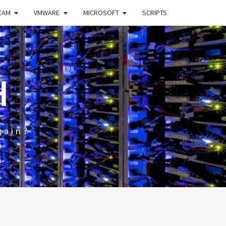
EAM
VMWARE
MICROSOFT
SCRIPTS
H
gain?