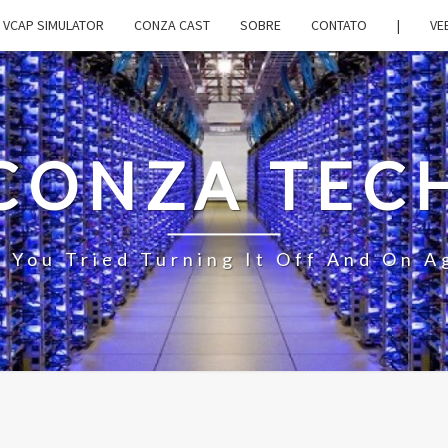
VCAP SIMULATOR
CONZA CAST
SOBRE
CONTATO
|
VE
CONZA TEC
 You Tried Turning It Off And On A