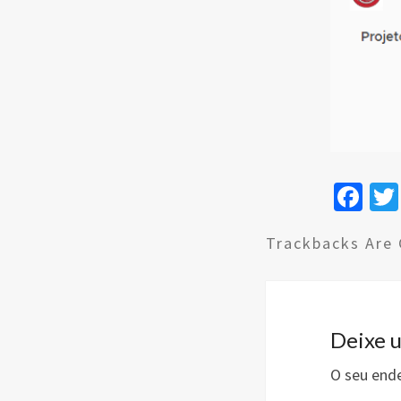
Fa
ce
Trackbacks Are 
b
o
o
k
Deixe 
O seu ende