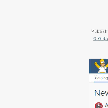
Publis
O Onbo