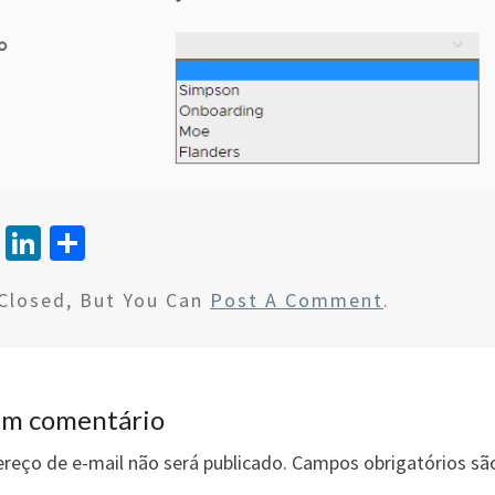
T
Li
S
wi
n
h
Closed, But You Can
Post A Comment
.
tt
ke
ar
er
dI
e
n
um comentário
reço de e-mail não será publicado.
Campos obrigatórios s