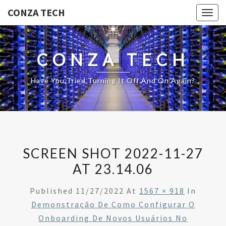
CONZA TECH
Togg
navig
CONZA TECH
Have You Tried Turning It Off And On Again?
SCREEN SHOT 2022-11-27
AT 23.14.06
Published
11/27/2022
At
1567 × 918
In
Demonstração De Como Configurar O
Onboarding De Novos Usuários No