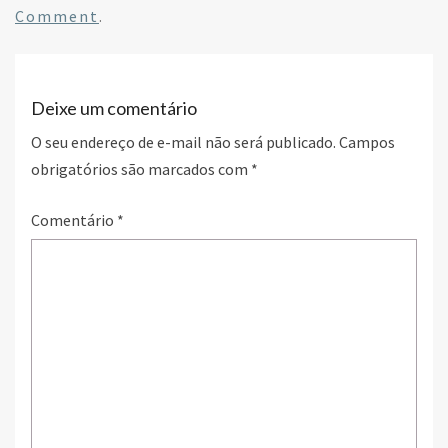
o
er
dI
e
Comment
.
o
n
k
Deixe um comentário
O seu endereço de e-mail não será publicado.
Campos
obrigatórios são marcados com
*
Comentário
*