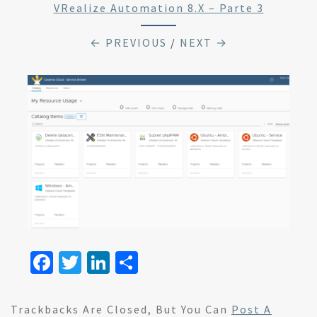
VRealize Automation 8.x – Parte 3
← PREVIOUS
/
NEXT →
Fa
T
Li
S
ce
wi
n
h
b
tt
ke
ar
Trackbacks Are Closed, But You Can
Post A