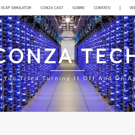
VCAP SIMULATOR
CONZA CAST
SOBRE
CONTATO
|
VE
CONZA TEC
 You Tried Turning It Off And On A