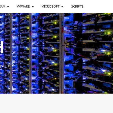
EAM
VMWARE
MICROSOFT
SCRIPTS
H
gain?