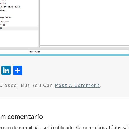
T
Li
S
wi
n
h
Closed, But You Can
Post A Comment
.
tt
ke
ar
er
dI
e
n
um comentário
reço de e-mail não será publicado.
Campos obrigatórios s