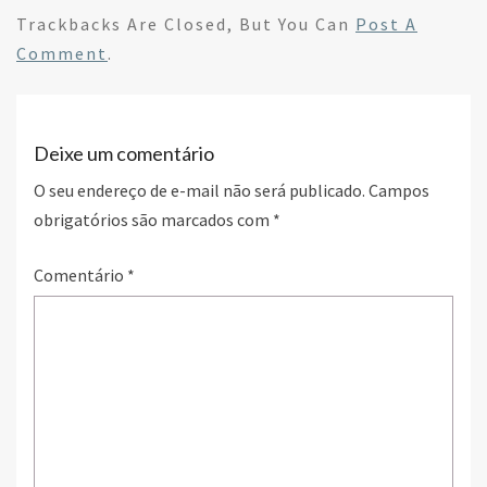
b
tt
ke
ar
Trackbacks Are Closed, But You Can
Post A
o
er
dI
e
Comment
.
o
n
k
Deixe um comentário
O seu endereço de e-mail não será publicado.
Campos
obrigatórios são marcados com
*
Comentário
*