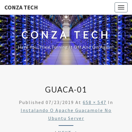
CONZA TECH
Togg
navig
CONZA TECH
Have You Tried Turning It Off And On Again?
GUACA-01
Published
07/23/2019
At
658 × 547
In
Instalando O Apache Guacamole No
Ubuntu Server