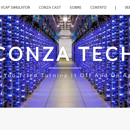
VCAP SIMULATOR
CONZA CAST
SOBRE
CONTATO
|
VE
CONZA TEC
 You Tried Turning It Off And On A