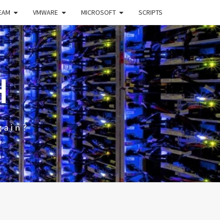
EAM
VMWARE
MICROSOFT
SCRIPTS
H
gain?