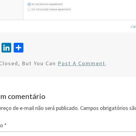
T
Li
S
wi
n
h
Closed, But You Can
Post A Comment
.
tt
ke
ar
er
dI
e
n
um comentário
reço de e-mail não será publicado.
Campos obrigatórios s
io
*