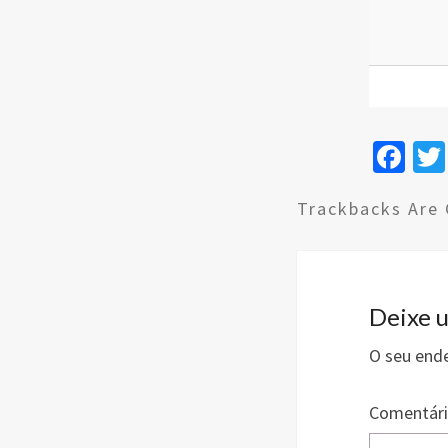
Fa
ce
Trackbacks Are 
b
o
o
k
Deixe 
O seu ende
Comentár