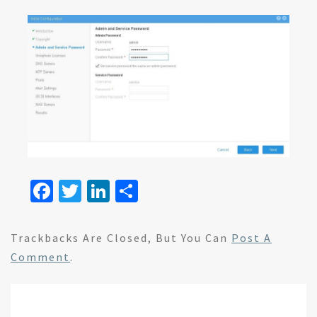
Fa
T
Li
S
ce
wi
n
h
b
tt
ke
ar
Trackbacks Are Closed, But You Can
Post A
o
er
dI
e
Comment
.
o
n
k