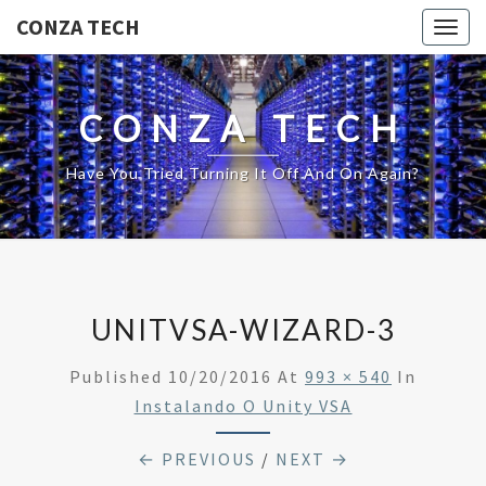
CONZA TECH
Togg
navig
CONZA TECH
Have You Tried Turning It Off And On Again?
UNITVSA-WIZARD-3
Published
10/20/2016
At
993 × 540
In
Instalando O Unity VSA
← PREVIOUS
/
NEXT →