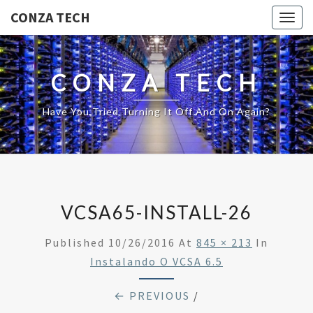
CONZA TECH
Togg
navig
CONZA TECH
Have You Tried Turning It Off And On Again?
VCSA65-INSTALL-26
Published
10/26/2016
At
845 × 213
In
Instalando O VCSA 6.5
← PREVIOUS
/