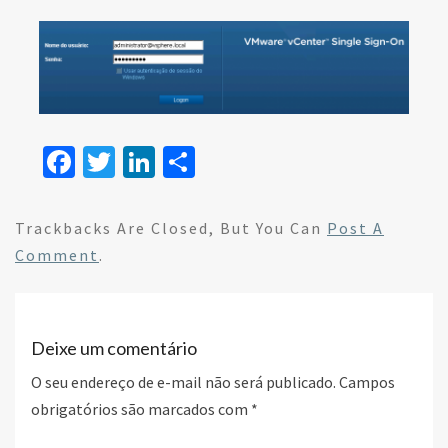
Fa
T
Li
S
ce
wi
n
h
b
tt
ke
ar
Trackbacks Are Closed, But You Can
Post A
o
er
dI
e
Comment
.
o
n
k
Deixe um comentário
O seu endereço de e-mail não será publicado.
Campos
obrigatórios são marcados com
*