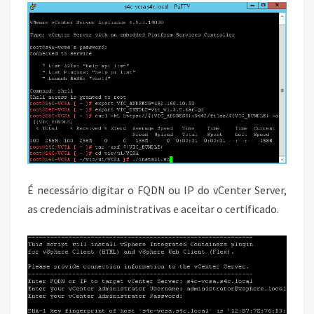
É necessário digitar o FQDN ou IP do vCenter Server,
as credenciais administrativas e aceitar o certificado.