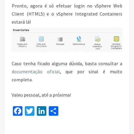
Pronto, agora é só efetuar login no vSphere Web
Client (HTML5) e o vSphere Integrated Containers
estará lá!
Caso tenha ficado alguma dúvida, basta consultar a
documentação oficial
, que por sinal é muito
completa.
Valeu pessoal, até a próxima!
Fa
T
Li
S
ce
wi
n
h
b
tt
ke
ar