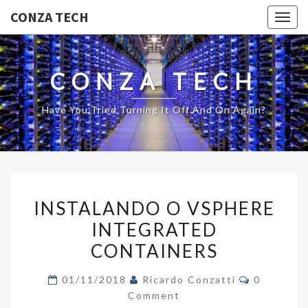
CONZA TECH
Togg
navig
CONZA TECH
Have You Tried Turning It Off And On Again?
INSTALANDO
INSTALANDO O VSPHERE
O
INTEGRATED
VSPHERE
CONTAINERS
INTEGRATED
CONTAINERS
Comments
01/11/2018
Ricardo Conzatti
0
Comment