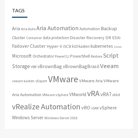
TAGS
Aria Automation
Backup
Aria
Automation
Aria Auto
Cluster
Disaster Recovery
DR
ESXi
data protection
Container
Failover Cluster
kubernetes
Hyper-V
iSCSI
k10
kasten
Linux
Script
Microsoft
Orchestrator
PowerShell
PowerCLI
Restore
Veeam
Storage
vBrownBag
vBrownBagBrasil
VBR
VMware
VMware Aria
VMware
veeam kasten
vExpert
vRA
vRA7
VMworld
Aria Automation
VMware vSphere
vRA 8
vRealize Automation
vRO
vSphere
vSAN
Windows Server
Windows Server 2016