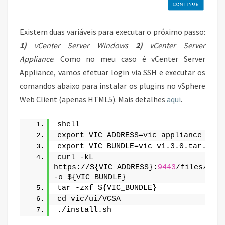
Existem duas variáveis para executar o próximo passo:
1)
vCenter Server Windows
2)
vCenter Server
Appliance
. Como no meu caso é vCenter Server
Appliance, vamos efetuar login via SSH e executar os
comandos abaixo para instalar os plugins no vSphere
Web Client (apenas HTML5). Mais detalhes
aqui
.
shell
export VIC_ADDRESS=vic_appliance_ip_a
export VIC_BUNDLE=vic_v1.3.0.tar.gz
curl -kL 
https://${VIC_ADDRESS}:
9443
/files/${VI
-o ${VIC_BUNDLE}
tar -zxf ${VIC_BUNDLE}
cd vic/ui/VCSA
./install.sh