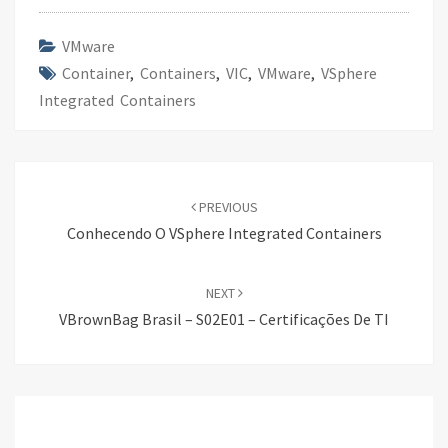
o
er
dI
e
o
n
VMware
Container
k
,
Containers
,
VIC
,
VMware
,
VSphere
Integrated Containers
Post
navigation
PREVIOUS
Conhecendo O VSphere Integrated Containers
NEXT
VBrownBag Brasil – S02E01 – Certificações De TI