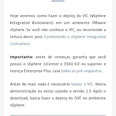
Hoje veremos como fazer o deploy do VIC (
v
Sphere
I
ntegrated
C
ontainers) em um ambiente VMware
vSphere. Se você não conhece o VIC, eu recomendo a
leitura deste post
Conhecendo o vSphere Integrated
Containers
.
Importante:
antes de começar, garanta que você
possui o
vSphere (vCenter e ESXi) 6.0 ou superior e
licença Enterprise Plus. Leia
todos os pré-requisitos
.
Antes de mais nada é necessário
baixar o VIC
. Nesta
demonstração eu estou usando a versão 1.3. Após o
download, basta fazer o deploy do OVF no ambiente
vSphere.