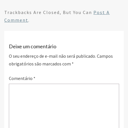
ce
wi
n
h
b
tt
ke
ar
Trackbacks Are Closed, But You Can
Post A
o
er
dI
e
Comment
.
o
n
k
Deixe um comentário
O seu endereço de e-mail não será publicado.
Campos
obrigatórios são marcados com
*
Comentário
*