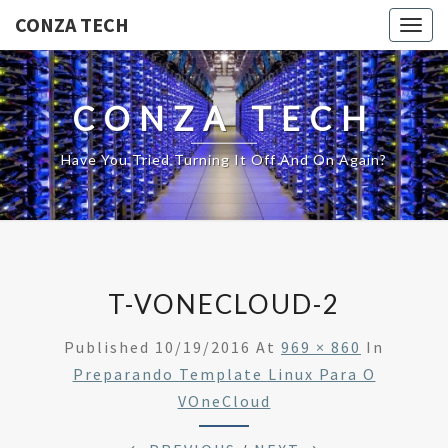
CONZA TECH
Togg
navig
CONZA TECH
Have You Tried Turning It Off And On Again?
T-VONECLOUD-2
Published
10/19/2016
At
969 × 860
In
Preparando Template Linux Para O
VOneCloud