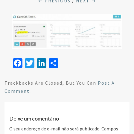
← PREVIOUS
/
NEXT →
Fa
T
Li
S
ce
wi
n
h
b
tt
ke
ar
Trackbacks Are Closed, But You Can
Post A
o
er
dI
e
Comment
.
o
n
k
Deixe um comentário
O seu endereço de e-mail não será publicado.
Campos