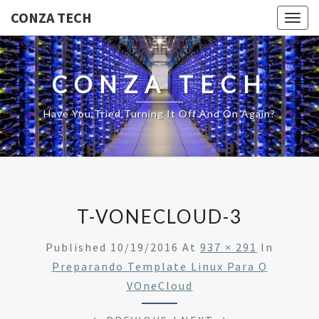
CONZA TECH
Togg
navig
CONZA TECH
Have You Tried Turning It Off And On Again?
T-VONECLOUD-3
Published
10/19/2016
At
937 × 291
In
Preparando Template Linux Para O
VOneCloud