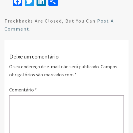
Fa
T
Li
S
ce
wi
n
h
b
tt
ke
ar
Trackbacks Are Closed, But You Can
Post A
o
er
dI
e
Comment
.
o
n
k
Deixe um comentário
O seu endereço de e-mail não será publicado.
Campos
obrigatórios são marcados com
*
Comentário
*