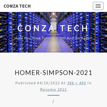
CONZA TECH
Togg
navig
CONZA TECH
Have You Tried Turning It Off And On Again?
HOMER-SIMPSON-2021
Published
04/10/2022
At
386 × 400
In
Resumo 2021
/