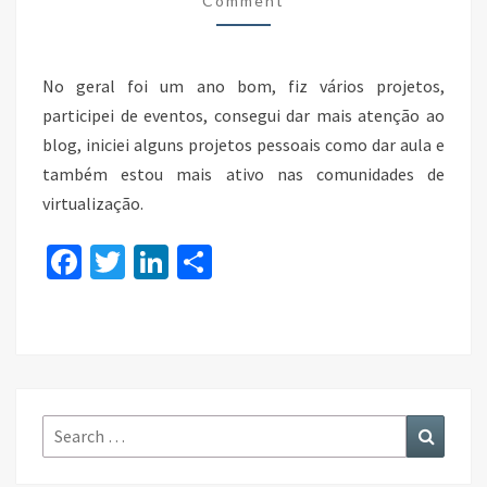
Comment
No geral foi um ano bom, fiz vários projetos,
participei de eventos, consegui dar mais atenção ao
blog, iniciei alguns projetos pessoais como dar aula e
também estou mais ativo nas comunidades de
virtualização.
Fa
T
Li
S
ce
wi
n
h
b
tt
ke
ar
o
er
dI
e
o
n
k
Search
Search
for: