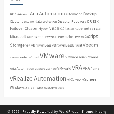
Aria Automation
Backup
Aria
Automation
Aria Auto
Cluster
Disaster Recovery
DR
ESXi
data protection
Container
Failover Cluster
kubernetes
Hyper-V
iSCSI
k10
kasten
Linux
Script
Microsoft
Orchestrator
PowerShell
PowerCLI
Restore
Veeam
Storage
vBrownBag
vBrownBagBrasil
VBR
VMware
VMware Aria
VMware
veeam kasten
vExpert
vRA
vRA7
VMworld
Aria Automation
VMware vSphere
vRA 8
vRealize Automation
vRO
vSphere
vSAN
Windows Server
Windows Server 2016
© 2026
|
Proudly Powered by
WordPress
|
Theme:
Nisarg