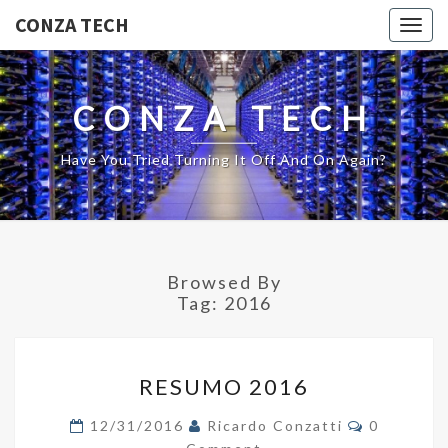
CONZA TECH
Togg
navig
CONZA TECH
Have You Tried Turning It Off And On Again?
Browsed By
Tag:
2016
RESUMO
RESUMO 2016
2016
Comments
12/31/2016
Ricardo Conzatti
0