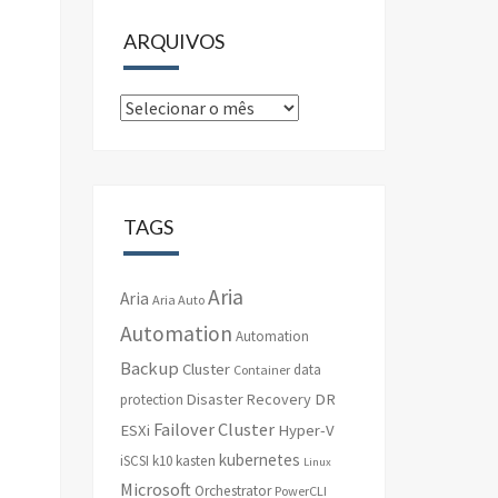
ARQUIVOS
Arquivos
TAGS
Aria
Aria
Aria Auto
Automation
Automation
Backup
Cluster
data
Container
Disaster Recovery
DR
protection
Failover Cluster
ESXi
Hyper-V
kubernetes
iSCSI
k10
kasten
Linux
Microsoft
Orchestrator
PowerCLI