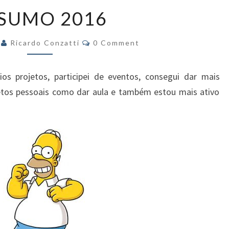
RESUMO
SUMO 2016
2016
Comments
6
Ricardo Conzatti
0 Comment
os projetos, participei de eventos, consegui dar mais
ojetos pessoais como dar aula e também estou mais ativo