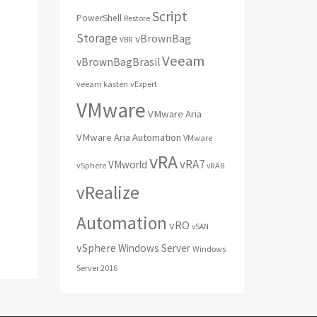
Script
PowerShell
Restore
Storage
vBrownBag
VBR
Veeam
vBrownBagBrasil
veeam kasten
vExpert
VMware
VMware Aria
VMware Aria Automation
VMware
vRA
vRA7
VMworld
vSphere
vRA 8
vRealize
Automation
vRO
vSAN
vSphere
Windows Server
Windows
Server 2016