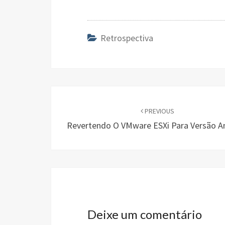
ce
wi
n
h
b
tt
ke
ar
o
er
dI
e
Retrospectiva
o
n
k
Post
navigation
PREVIOUS
Revertendo O VMware ESXi Para Versão An
Deixe um comentário