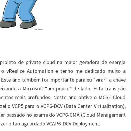
rojeto de private cloud na maior geradora de energia
m o vRealize Automation e tenho me dedicado muito a
. Este ano também foi importante para eu “virar” a chave
eixando a Microsoft “um pouco” de lado. Esta transição
cimentos mais profundos. Neste ano obtive o MCSE Cloud
izei o VCP5 para o VCP6-DCV (Data Center Virtualization),
 ter passado no exame do VCP6-CMA (Cloud Management
azer o tão aguardado VCAP6-DCV Deployment.