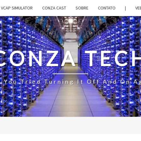
VCAP SIMULATOR
CONZA CAST
SOBRE
CONTATO
|
VE
CONZA TEC
 You Tried Turning It Off And On A