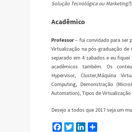
Solução Tecnológica ou Marketing?
)
Acadêmico
Professor
– fui convidado para ser 
Virtualização na pós-graduação de
separado em 4 sabados e eu fiquei m
acadêmicos também. Os conteud
Hypervisor, Cluster,Máquina Vir
Computing, Demonstração (Micro
Automation), Tipos de Virtualização
Desejo a todos que 2017 seja um mu
Fa
T
Li
S