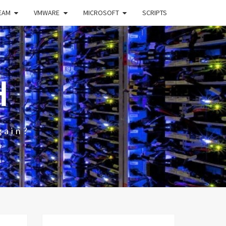
EAM
VMWARE
MICROSOFT
SCRIPTS
H
gain?