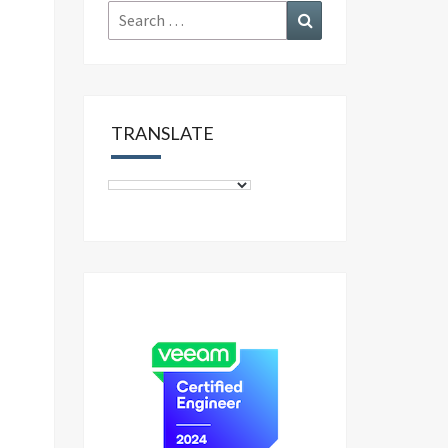
Search
Search
for:
TRANSLATE