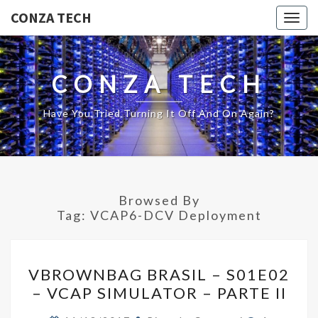
CONZA TECH
Togg
navig
CONZA TECH
Have You Tried Turning It Off And On Again?
Browsed By
Tag:
VCAP6-DCV Deployment
VBROWNBAG
VBROWNBAG BRASIL – S01E02
BRASIL
– VCAP SIMULATOR – PARTE II
–
S01E02
Comments