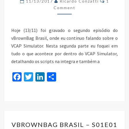
11/13/2017
Ricardo Conzatti
1
–
Comment
VCAP
SIMULATOR
Hoje (13/11) foi gravado o segundo episódio do
–
vBrownBag Brasil, onde eu continuo falando sobre o
PARTE
VCAP Simulator. Nesta segunda parte eu foquei em
II
tudo o que acontece por dentro do VCAP Simulator,
detalhando os scripts na integra e também a
Fa
T
Li
S
ce
wi
n
h
b
tt
ke
ar
o
er
dI
e
o
n
VBROWNBAG
k
VBROWNBAG BRASIL – S01E01
BRASIL