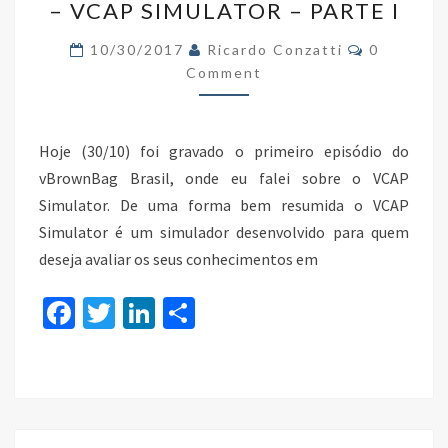
– VCAP SIMULATOR – PARTE I
–
S01E01
Comments
10/30/2017
Ricardo Conzatti
0
–
Comment
VCAP
SIMULATOR
Hoje (30/10) foi gravado o primeiro episódio do
–
vBrownBag Brasil, onde eu falei sobre o VCAP
PARTE
Simulator. De uma forma bem resumida o VCAP
I
Simulator é um simulador desenvolvido para quem
deseja avaliar os seus conhecimentos em
Fa
T
Li
S
ce
wi
n
h
b
tt
ke
ar
o
er
dI
e
o
n