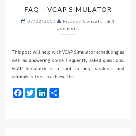
FAQ
k
FAQ – VCAP SIMULATOR
–
VCAP
Comments
07/02/2017
Ricardo Conzatti
1
SIMULATOR
Comment
This post will help with VCAP Simulator scheduling as
well as answering some frequently asked questions.
VCAP Simulator is a tool to help students and
administrators to achieve the
Fa
T
Li
S
ce
wi
n
h
b
tt
ke
ar
o
er
dI
e
o
n