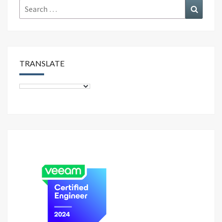
k
Search
Search
for:
TRANSLATE