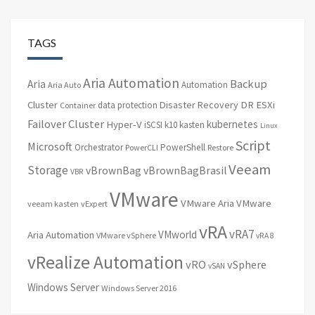
TAGS
Aria Automation
Backup
Aria
Automation
Aria Auto
Cluster
Disaster Recovery
DR
ESXi
data protection
Container
Failover Cluster
kubernetes
Hyper-V
iSCSI
k10
kasten
Linux
Script
Microsoft
Orchestrator
PowerShell
PowerCLI
Restore
Veeam
Storage
vBrownBag
vBrownBagBrasil
VBR
VMware
VMware Aria
VMware
veeam kasten
vExpert
vRA
vRA7
VMworld
Aria Automation
VMware vSphere
vRA 8
vRealize Automation
vRO
vSphere
vSAN
Windows Server
Windows Server 2016