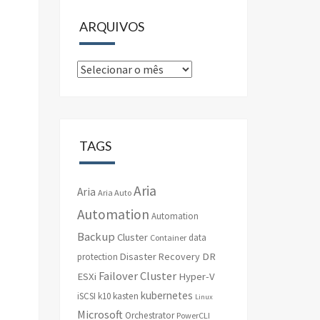
ARQUIVOS
Arquivos
TAGS
Aria
Aria
Aria Auto
Automation
Automation
Backup
Cluster
data
Container
Disaster Recovery
DR
protection
Failover Cluster
ESXi
Hyper-V
kubernetes
iSCSI
k10
kasten
Linux
Microsoft
Orchestrator
PowerCLI