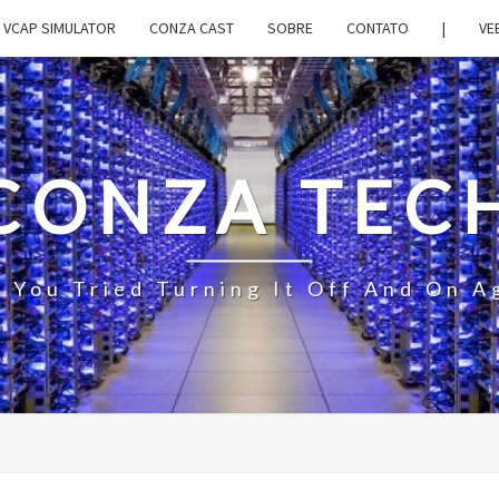
VCAP SIMULATOR
CONZA CAST
SOBRE
CONTATO
|
VE
CONZA TEC
 You Tried Turning It Off And On A