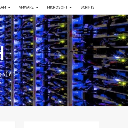
EAM
VMWARE
MICROSOFT
SCRIPTS
H
gain?