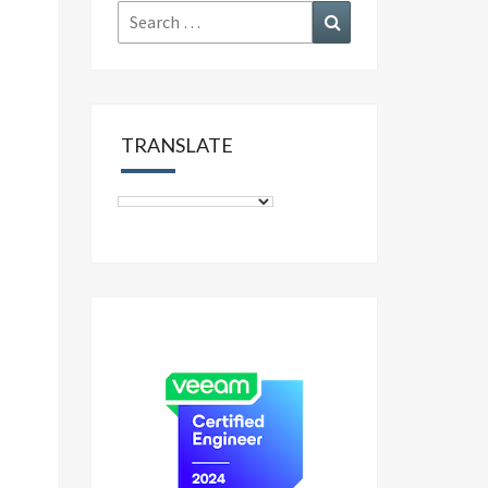
Search
Search
for:
TRANSLATE