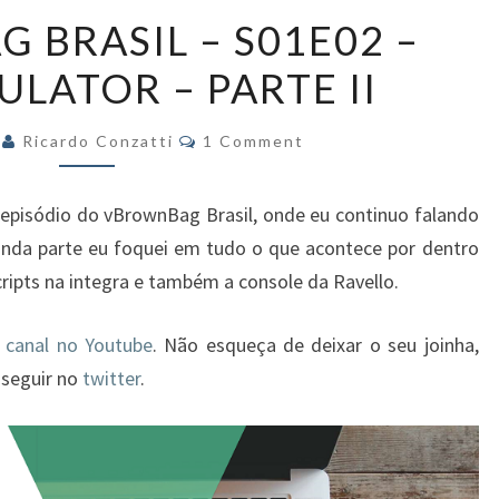
VBROWNBAG
 BRASIL – S01E02 –
BRASIL
ULATOR – PARTE II
–
S01E02
Comments
–
7
Ricardo Conzatti
1 Comment
VCAP
SIMULATOR
 episódio do vBrownBag Brasil, onde eu continuo falando
–
unda parte eu foquei em tudo o que acontece por dentro
PARTE
cripts na integra e também a
console da Ravello.
II
 canal no Youtube
. Não esqueça de deixar o seu joinha,
 seguir no
twitter
.