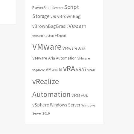
Script
PowerShell
Restore
Storage
vBrownBag
VBR
Veeam
vBrownBagBrasil
veeam kasten
vExpert
VMware
VMware Aria
VMware Aria Automation
VMware
vRA
vRA7
VMworld
vSphere
vRA 8
vRealize
Automation
vRO
vSAN
vSphere
Windows Server
Windows
Server 2016