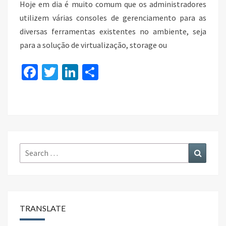
Hoje em dia é muito comum que os administradores
utilizem várias consoles de gerenciamento para as
diversas ferramentas existentes no ambiente, seja
para a solução de virtualização, storage ou
Fa
T
Li
S
ce
wi
n
h
b
tt
ke
ar
o
er
dI
e
o
n
k
Search
Search
for:
TRANSLATE