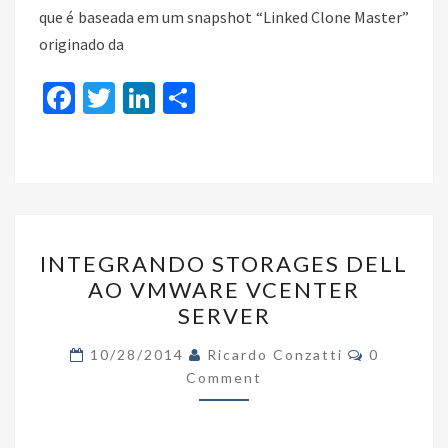
que é baseada em um snapshot “Linked Clone Master”
originado da
Fa
T
Li
S
ce
wi
n
h
b
tt
ke
ar
o
er
dI
e
o
n
INTEGRANDO
k
INTEGRANDO STORAGES DELL
STORAGES
AO VMWARE VCENTER
DELL
SERVER
AO
VMWARE
Comments
10/28/2014
Ricardo Conzatti
0
VCENTER
Comment
SERVER