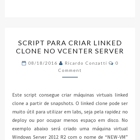
ce
wi
n
h
b
tt
ke
ar
o
er
dI
e
o
n
SCRIPT
k
SCRIPT PARA CRIAR LINKED
PARA
CLONE NO VCENTER SERVER
CRIAR
LINKED
Comments
08/18/2016
Ricardo Conzatti
0
CLONE
Comment
NO
VCENTER
Este script consegue criar máquinas virtuais linked
SERVER
clone a partir de snapshots. O linked clone pode ser
muito útil para utilizar em labs, seja pela rapidez no
deploy ou por ocupar menos espaço em disco. No
exemplo abaixo será criado uma máquina virtual
Windows Server 2012 R2 com o nome de “NEW-VM”