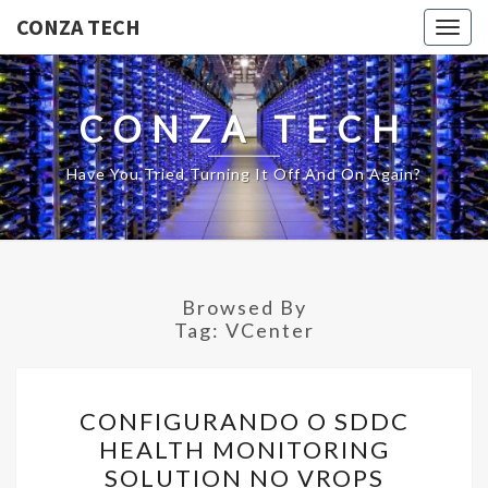
CONZA TECH
Togg
navig
CONZA TECH
Have You Tried Turning It Off And On Again?
Browsed By
Tag:
VCenter
CONFIGURANDO
CONFIGURANDO O SDDC
O
HEALTH MONITORING
SDDC
SOLUTION NO VROPS
HEALTH