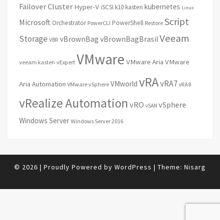
Failover Cluster
kubernetes
Hyper-V
iSCSI
k10
kasten
Linux
Script
Microsoft
Orchestrator
PowerShell
PowerCLI
Restore
Veeam
Storage
vBrownBag
vBrownBagBrasil
VBR
VMware
VMware Aria
VMware
veeam kasten
vExpert
vRA
vRA7
VMworld
Aria Automation
VMware vSphere
vRA 8
vRealize Automation
vRO
vSphere
vSAN
Windows Server
Windows Server 2016
© 2026
|
Proudly Powered by
WordPress
|
Theme:
Nisarg