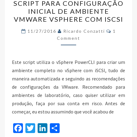
k
SCRIPT PARA CONFIGURAÇÃO
PARA
INICIAL DE AMBIENTE
CONFIGURAÇÃO
VMWARE VSPHERE COM ISCSI
INICIAL
DE
Comments
11/27/2016
Ricardo Conzatti
1
AMBIENTE
Comment
VMWARE
VSPHERE
Este script utiliza o vSphere PowerCLI para criar um
COM
ambiente completo no vSphere com iSCSI, tudo de
ISCSI
maneira automatizada e seguindo as recomendações
de configurações da VMware. Recomendado para
ambientes de laboratório, caso quiser utilizar em
produção, faça por sua conta em risco. Antes de
começar, eu estou assumindo que você acabou de
Fa
T
Li
S