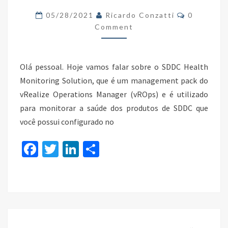
MONITORING
Comments
05/28/2021
Ricardo Conzatti
0
SOLUTION
Comment
NO
VROPS
Olá pessoal. Hoje vamos falar sobre o SDDC Health
Monitoring Solution, que é um management pack do
vRealize Operations Manager (vROps) e é utilizado
para monitorar a saúde dos produtos de SDDC que
você possui configurado no
Fa
T
Li
S
ce
wi
n
h
b
tt
ke
ar
o
er
dI
e
o
n
SCRIPT