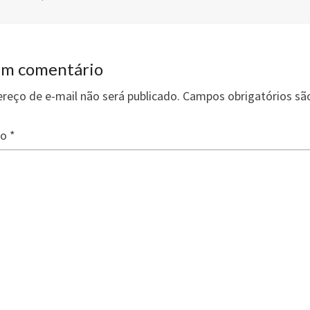
tt
ke
ar
er
dI
e
n
um comentário
reço de e-mail não será publicado.
Campos obrigatórios s
io
*