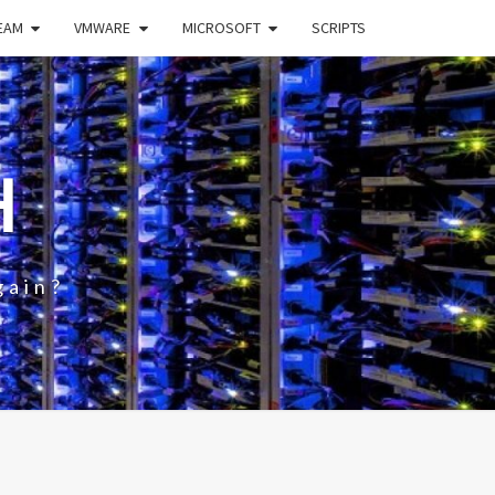
EAM
VMWARE
MICROSOFT
SCRIPTS
H
gain?