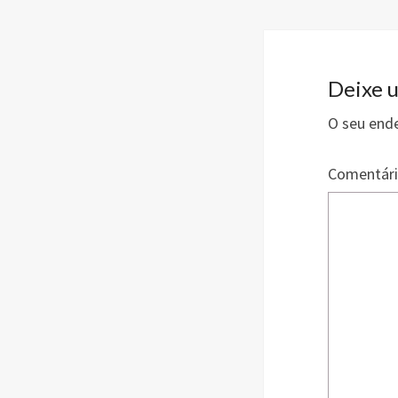
b
o
o
k
Deixe 
O seu ende
Comentár