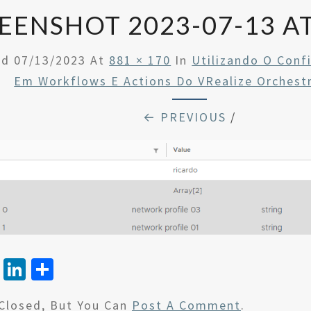
EENSHOT 2023-07-13 AT
ed
07/13/2023
At
881 × 170
In
Utilizando O Conf
Em Workflows E Actions Do VRealize Orchestr
← PREVIOUS
/
T
Li
S
wi
n
h
Closed, But You Can
Post A Comment
.