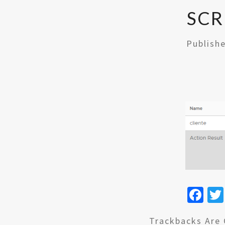
SCR
Publish
Fa
ce
Trackbacks Are 