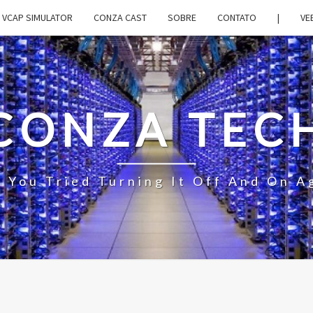
VCAP SIMULATOR
CONZA CAST
SOBRE
CONTATO
|
VE
CONZA TEC
 You Tried Turning It Off And On A