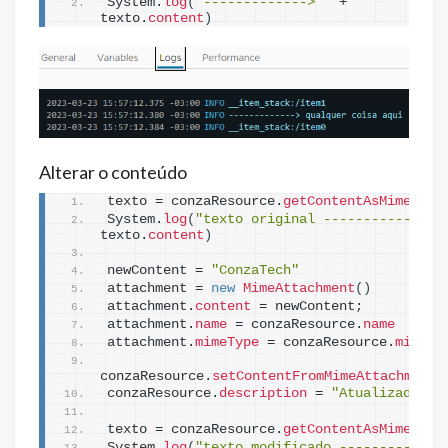
System.
log
(
"-------------> "
 + 
texto.
content
)
Alterar o conteúdo
texto = conzaResource.
getContentAsMimeAtta
System.
log
(
"texto original -------------> 
texto.
content
)
newContent = 
"ConzaTech"
attachment = 
new
MimeAttachment
(
)
attachment.
content
 = newContent; 
attachment.
name
 = conzaResource.
name
attachment.
mimeType
 = conzaResource.
mimeTy
conzaResource.
setContentFromMimeAttachment
(
conzaResource.
description
 = 
"Atualizado"
texto = conzaResource.
getContentAsMimeAtta
System.
log
(
"texto modificado -------------