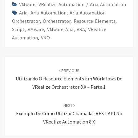
o
n
VMware
,
VRealize Automation / Aria Automation
Aria
k
,
Aria Automation
,
Aria Automation
Orchestrator
,
Orchestrator
,
Resource Elements
,
Script
,
VMware
,
VMware Aria
,
VRA
,
VRealize
Automation
,
VRO
Post
navigation
PREVIOUS
Utilizando O Resource Elements Em Workflows Do
VRealize Orchestrator 8.x – Parte 1
NEXT
Exemplo De Como Utilizar Chamadas REST API No
VRealize Automation 8.x