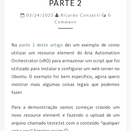
PARTE 2
VREALIZE
ORCHESTRATOR
Comments
03/24/2023
Ricardo Conzatti
0
8.X
Comment
–
PARTE
Na
parte 1 deste artigo
dei um exemplo de como
2
utilizar um resource element do Aria Automation
Orchestrator (vRO) para armazenar um script que foi
utilizado para instalar e configurar um web server no
Ubuntu. O exemplo foi bem especifico, agora quero
mostrar mais algumas coisas legais que
podemos
fazer.
Para a demonstração vamos começar criando um
novo resource element e fazendo o upload de um
arquivo chamado teste.txt com o conteúdo “qualquer
coisa aqui”. Simples assim 🙂