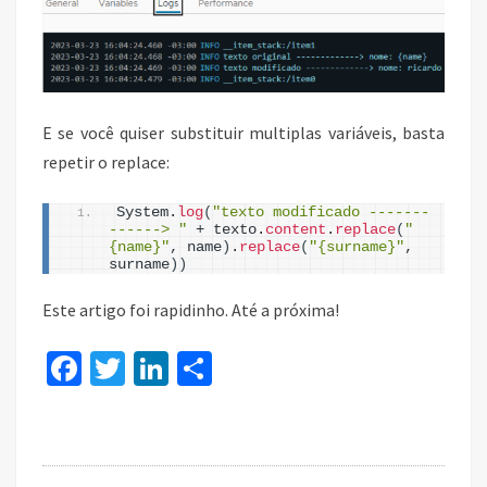
E se você quiser substituir multiplas variáveis, basta
repetir o replace:
System.
log
(
"texto modificado -------
------> "
 + texto.
content
.
replace
(
"
{name}"
, name
)
.
replace
(
"{surname}"
, 
surname
)
)
Este artigo foi rapidinho. Até a próxima!
Fa
T
Li
S
ce
wi
n
h
b
tt
ke
ar
o
er
dI
e