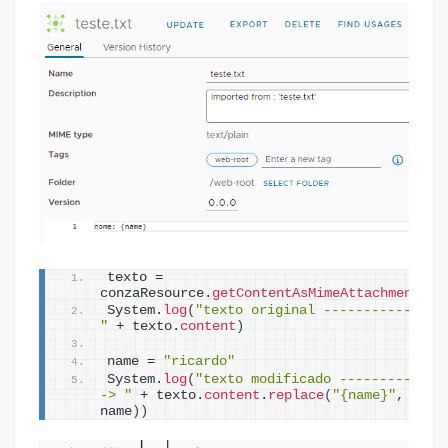
texto = 
conzaResource.
getContentAsMimeAttachment
(
)
System.
log
(
"texto original -------------> 
"
 + texto.
content
)
name = 
"ricardo"
System.
log
(
"texto modificado ------------
-> "
 + texto.
content
.
replace
(
"{name}"
, 
name
)
)