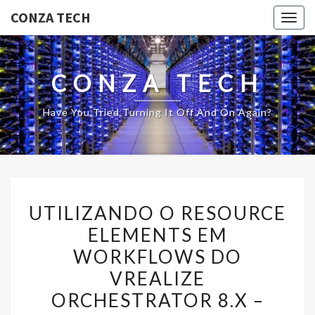
CONZA TECH
Togg
navig
CONZA TECH
Have You Tried Turning It Off And On Again?
UTILIZANDO
UTILIZANDO O RESOURCE
O
ELEMENTS EM
RESOURCE
WORKFLOWS DO
ELEMENTS
EM
VREALIZE
WORKFLOWS
ORCHESTRATOR 8.X –
DO