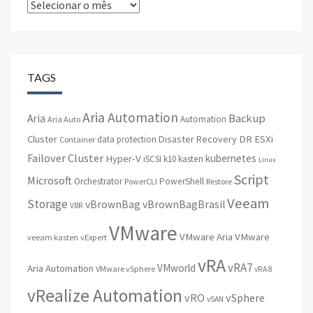
Arquivos
TAGS
Aria Automation
Backup
Aria
Automation
Aria Auto
Cluster
Disaster Recovery
DR
ESXi
data protection
Container
Failover Cluster
kubernetes
Hyper-V
iSCSI
k10
kasten
Linux
Script
Microsoft
Orchestrator
PowerShell
PowerCLI
Restore
Veeam
Storage
vBrownBag
vBrownBagBrasil
VBR
VMware
VMware Aria
VMware
veeam kasten
vExpert
vRA
vRA7
VMworld
Aria Automation
VMware vSphere
vRA 8
vRealize Automation
vRO
vSphere
vSAN