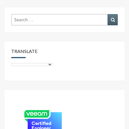
Search
Search
for:
TRANSLATE