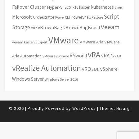
Failover Cluster
kubernetes
Hyper-V
iSCSI
k10
kasten
Linux
Script
Microsoft
Orchestrator
PowerShell
PowerCLI
Restore
Veeam
Storage
vBrownBag
vBrownBagBrasil
VBR
VMware
VMware Aria
VMware
veeam kasten
vExpert
vRA
vRA7
VMworld
Aria Automation
VMware vSphere
vRA 8
vRealize Automation
vRO
vSphere
vSAN
Windows Server
Windows Server 2016
© 2026
|
Proudly Powered by
WordPress
|
Theme:
Nisarg