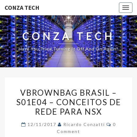
CONZA TECH
Togg
navig
CONZA TECH
Have You Tried Turning It Off And On Again?
VBROWNBAG
VBROWNBAG BRASIL –
BRASIL
S01E04 – CONCEITOS DE
–
REDE PARA NSX
S01E04
–
Comments
12/11/2017
Ricardo Conzatti
0
CONCEITOS
Comment
DE