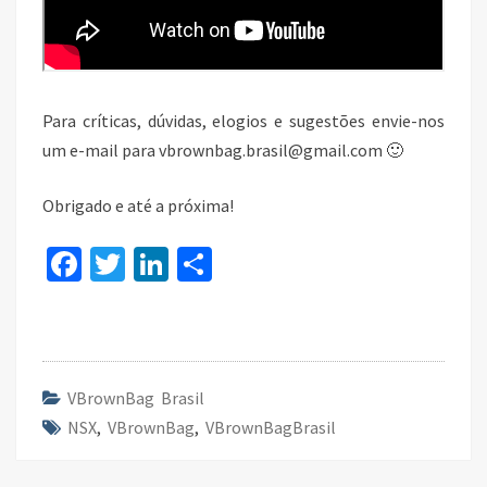
Para críticas, dúvidas, elogios e sugestões envie-nos
um e-mail para vbrownbag.brasil@gmail.com 🙂
Obrigado e até a próxima!
Fa
T
Li
S
ce
wi
n
h
b
tt
ke
ar
o
er
dI
e
o
n
VBrownBag Brasil
NSX
k
,
VBrownBag
,
VBrownBagBrasil