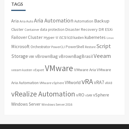
TAGS
Aria Automation
Backup
Aria
Automation
Aria Auto
Cluster
Disaster Recovery
DR
ESXi
data protection
Container
Failover Cluster
kubernetes
Hyper-V
iSCSI
k10
kasten
Linux
Script
Microsoft
Orchestrator
PowerShell
PowerCLI
Restore
Veeam
Storage
vBrownBag
vBrownBagBrasil
VBR
VMware
VMware Aria
VMware
veeam kasten
vExpert
vRA
vRA7
VMworld
Aria Automation
VMware vSphere
vRA 8
vRealize Automation
vRO
vSphere
vSAN
Windows Server
Windows Server 2016