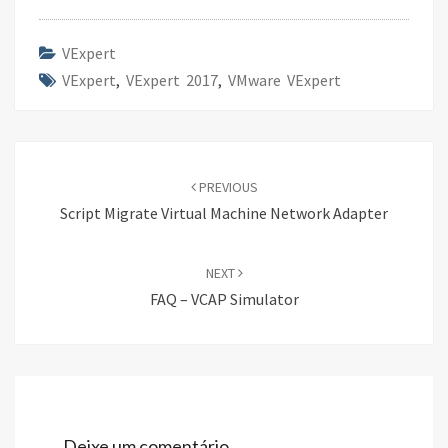
o
er
dI
e
o
n
VExpert
VExpert
k
,
VExpert 2017
,
VMware VExpert
Post
navigation
PREVIOUS
Script Migrate Virtual Machine Network Adapter
NEXT
FAQ – VCAP Simulator
Deixe um comentário