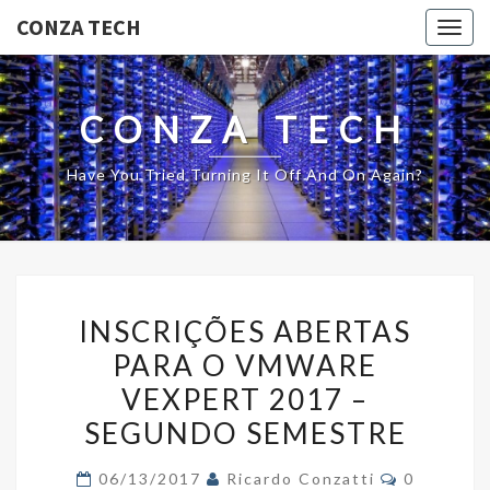
CONZA TECH
Togg
navig
CONZA TECH
Have You Tried Turning It Off And On Again?
INSCRIÇÕES
INSCRIÇÕES ABERTAS
ABERTAS
PARA O VMWARE
PARA
VEXPERT 2017 –
O
VMWARE
SEGUNDO SEMESTRE
VEXPERT
Comments
06/13/2017
Ricardo Conzatti
0
2017