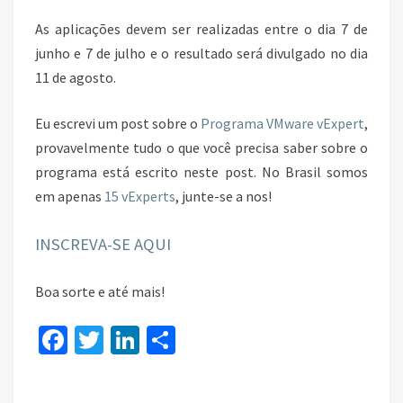
As aplicações devem ser realizadas entre o dia 7 de
junho e 7 de julho e o resultado será divulgado no dia
11 de agosto.
Eu escrevi um post sobre o
Programa VMware vExpert
,
provavelmente tudo o que você precisa saber sobre o
programa está escrito neste post. No Brasil somos
em apenas
15 vExperts
, junte-se a nos!
INSCREVA-SE AQUI
Boa sorte e até mais!
Fa
T
Li
S
ce
wi
n
h
b
tt
ke
ar