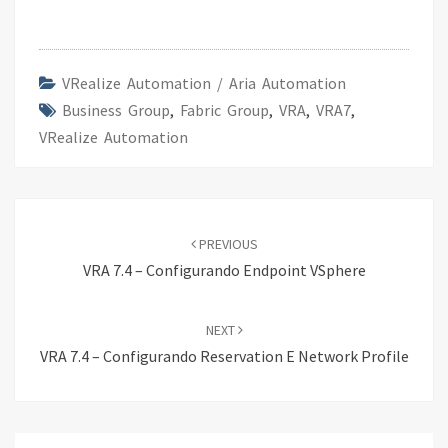
b
tt
ke
ar
o
er
dI
e
o
n
VRealize Automation / Aria Automation
Business Group
k
,
Fabric Group
,
VRA
,
VRA7
,
VRealize Automation
Post
navigation
PREVIOUS
VRA 7.4 – Configurando Endpoint VSphere
NEXT
VRA 7.4 – Configurando Reservation E Network Profile