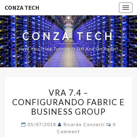
CONZA TECH
Togg
navig
CONZA TECH
Have You Tried Turning It Off And On Again?
VRA
VRA 7.4 –
7.4
CONFIGURANDO FABRIC E
–
BUSINESS GROUP
CONFIGURANDO
FABRIC
Comments
05/07/2018
Ricardo Conzatti
0
E
Comment
BUSINESS