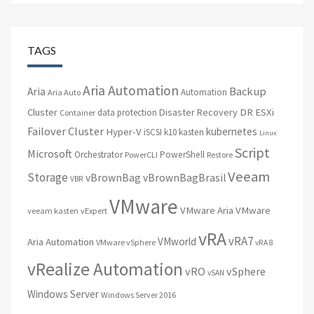
TAGS
Aria Automation
Backup
Aria
Automation
Aria Auto
Cluster
Disaster Recovery
DR
ESXi
data protection
Container
Failover Cluster
kubernetes
Hyper-V
iSCSI
k10
kasten
Linux
Script
Microsoft
Orchestrator
PowerShell
PowerCLI
Restore
Veeam
Storage
vBrownBag
vBrownBagBrasil
VBR
VMware
VMware Aria
VMware
veeam kasten
vExpert
vRA
vRA7
VMworld
Aria Automation
VMware vSphere
vRA 8
vRealize Automation
vRO
vSphere
vSAN
Windows Server
Windows Server 2016