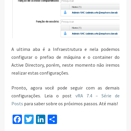
A ultima aba é a Infraestrutura e nela podemos
configurar o prefixo de máquina e o container do
Active Directory, porém, neste momento não iremos
realizar estas configurações.
Pronto, agora você pode seguir com as demais
configurações. Leia o post
vRA 7.4 – Série de
Posts
para saber sobre os próximos passos. Até mais!
Fa
T
Li
S
ce
wi
n
h