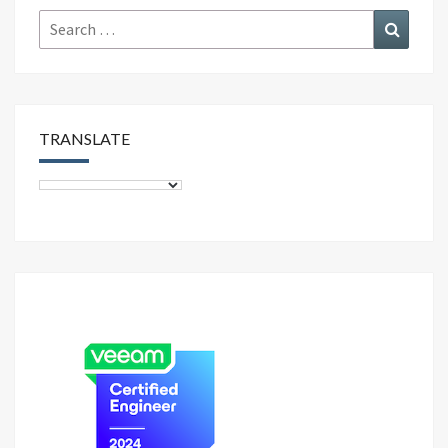
Search
Search
for:
TRANSLATE