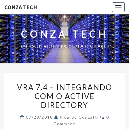
CONZA TECH
Togg
navig
CONZA TECH
Have You Tried Turning It Off And On Again?
VRA
VRA 7.4 – INTEGRANDO
7.4
COM O ACTIVE
–
DIRECTORY
INTEGRANDO
COM
Comments
07/28/2018
Ricardo Conzatti
0
O
Comment
ACTIVE