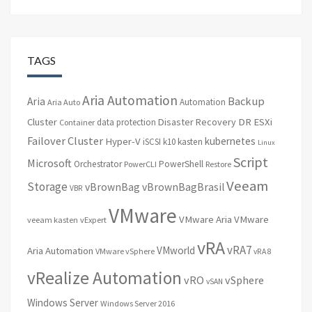
TAGS
Aria Automation
Backup
Aria
Automation
Aria Auto
Cluster
Disaster Recovery
DR
ESXi
data protection
Container
Failover Cluster
kubernetes
Hyper-V
iSCSI
k10
kasten
Linux
Script
Microsoft
Orchestrator
PowerShell
PowerCLI
Restore
Veeam
Storage
vBrownBag
vBrownBagBrasil
VBR
VMware
VMware Aria
VMware
veeam kasten
vExpert
vRA
vRA7
VMworld
Aria Automation
VMware vSphere
vRA 8
vRealize Automation
vRO
vSphere
vSAN
Windows Server
Windows Server 2016