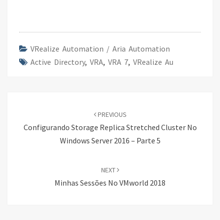
ce
wi
n
h
b
tt
ke
ar
o
er
dI
e
o
n
VRealize Automation / Aria Automation
Active Directory
k
,
VRA
,
VRA 7
,
VRealize Au
Post
navigation
PREVIOUS
Configurando Storage Replica Stretched Cluster No
Windows Server 2016 – Parte 5
NEXT
Minhas Sessões No VMworld 2018