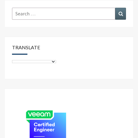
Search
Search
for:
TRANSLATE