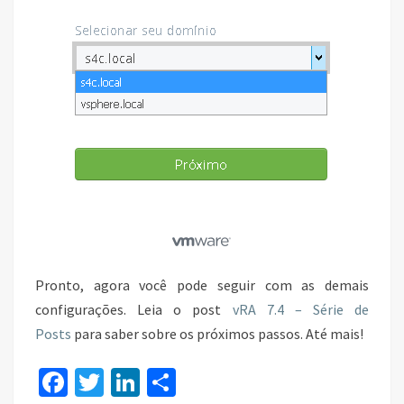
Pronto, agora você pode seguir com as demais
configurações. Leia o post
vRA 7.4 – Série de
Posts
para saber sobre os próximos passos. Até mais!
Fa
T
Li
S