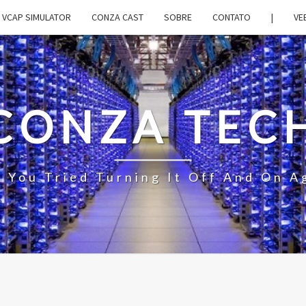
VCAP SIMULATOR
CONZA CAST
SOBRE
CONTATO
|
VE
CONZA TEC
 You Tried Turning It Off And On A