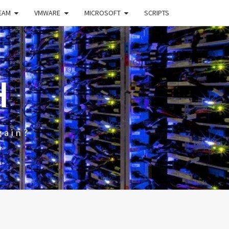
EAM
VMWARE
MICROSOFT
SCRIPTS
H
gain?