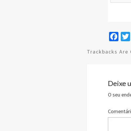
Fa
ce
Trackbacks Are 
b
o
o
k
Deixe 
O seu ende
Comentár