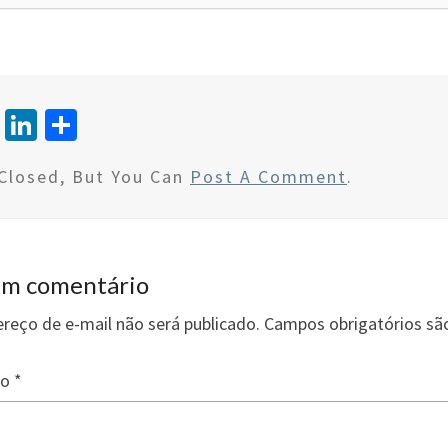
T
Li
S
wi
n
h
Closed, But You Can
Post A Comment
.
tt
ke
ar
er
dI
e
n
um comentário
reço de e-mail não será publicado.
Campos obrigatórios s
io
*