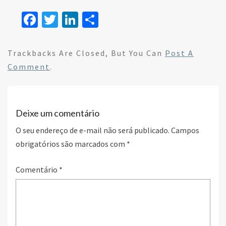
Fa
T
Li
S
ce
wi
n
h
b
tt
ke
ar
Trackbacks Are Closed, But You Can
Post A
o
er
dI
e
Comment
.
o
n
k
Deixe um comentário
O seu endereço de e-mail não será publicado.
Campos
obrigatórios são marcados com
*
Comentário
*