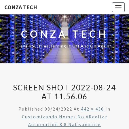
CONZA TECH
Togg
navig
CONZA TECH
Have You Tried Turning It Off And On Again?
SCREEN SHOT 2022-08-24
AT 11.56.06
Published
08/24/2022
At
442 × 430
In
Customizando Nomes No VRealize
Automation 8.8 Nativamente